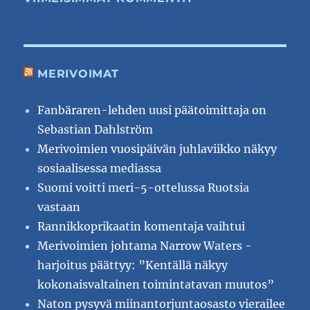
MERIVOIMAT
Fanbäraren-lehden uusi päätoimittaja on
Sebastian Dahlström
Merivoimien vuosipäivän juhlaviikko näkyy
sosiaalisessa mediassa
Suomi voitti meri-5-ottelussa Ruotsia
vastaan
Rannikkoprikaatin komentaja vaihtui
Merivoimien johtama Narrow Waters -
harjoitus päättyy: ”Kentällä näkyy
kokonaisvaltainen toimintatavan muutos”
Naton pysyvä miinantorjuntaosasto vierailee