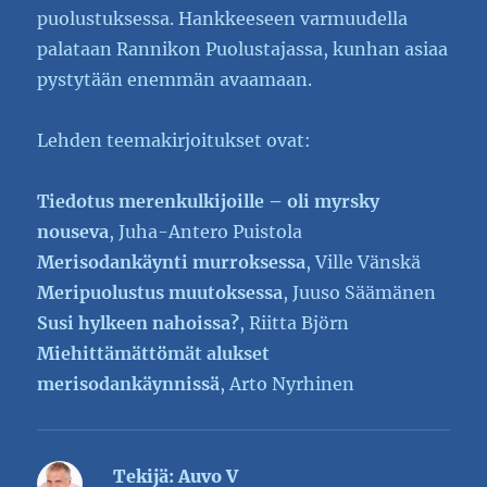
puolustuksessa. Hankkeeseen varmuudella
palataan Rannikon Puolustajassa, kunhan asiaa
pystytään enemmän avaamaan.
Lehden teemakirjoitukset ovat:
Tiedotus merenkulkijoille – oli myrsky
nouseva
, Juha-Antero Puistola
Merisodankäynti murroksessa
, Ville Vänskä
Meripuolustus muutoksessa
, Juuso Säämänen
Susi hylkeen nahoissa?
, Riitta Björn
Miehittämättömät alukset
merisodankäynnissä
, Arto Nyrhinen
Tekijä:
Auvo V