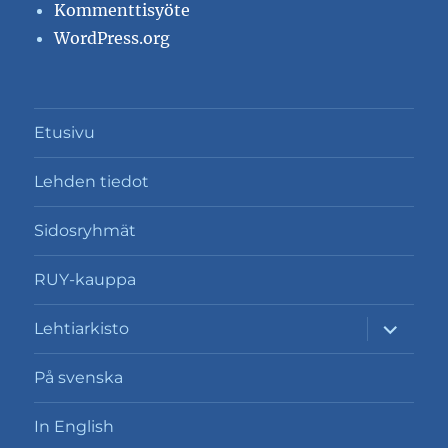
Kommenttisyöte
WordPress.org
Etusivu
Lehden tiedot
Sidosryhmät
RUY-kauppa
näytä
Lehtiarkisto
alavalik
På svenska
In English