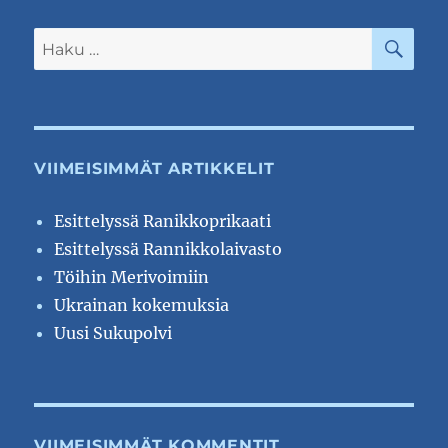
HA
Etsi:
VIIMEISIMMÄT ARTIKKELIT
Esittelyssä Ranikkoprikaati
Esittelyssä Rannikkolaivasto
Töihin Merivoimiin
Ukrainan kokemuksia
Uusi Sukupolvi
VIIMEISIMMÄT KOMMENTIT