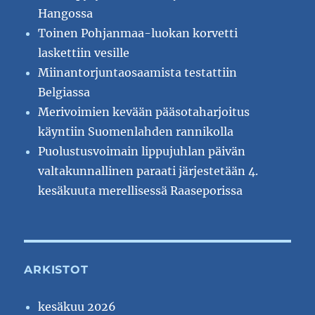
Hangossa
Toinen Pohjanmaa-luokan korvetti
laskettiin vesille
Miinantorjuntaosaamista testattiin
Belgiassa
Merivoimien kevään pääsotaharjoitus
käyntiin Suomenlahden rannikolla
Puolustusvoimain lippujuhlan päivän
valtakunnallinen paraati järjestetään 4.
kesäkuuta merellisessä Raaseporissa
ARKISTOT
kesäkuu 2026