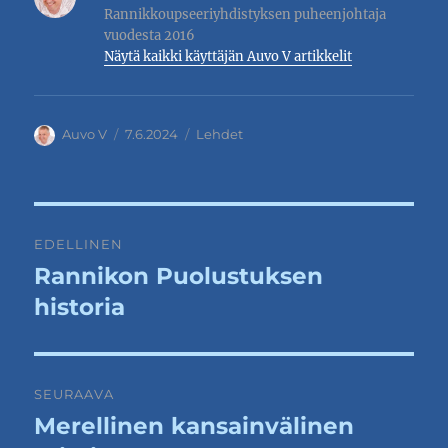
Rannikkoupseeriyhdistyksen puheenjohtaja
vuodesta 2016
Näytä kaikki käyttäjän Auvo V artikkelit
Kirjoittaja
Julkaistu
Kategoriat
Auvo V
7.6.2024
Lehdet
Artikkelien
EDELLINEN
selaus
Rannikon Puolustuksen
Edellinen
artikkeli:
historia
SEURAAVA
Merellinen kansainvälinen
Seuraava