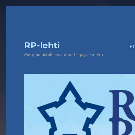
RP-lehti
Et
Meripuolustuksen ammatti- ja jäsenlehti