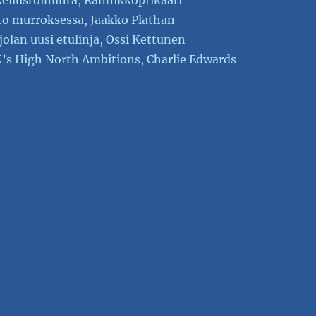
ellustoiminta, Rannikkoprikaati
to murroksessa, Jaakko Plathan
jolan uusi etulinja, Ossi Kettunen
’s High North Ambitions, Charlie Edwards