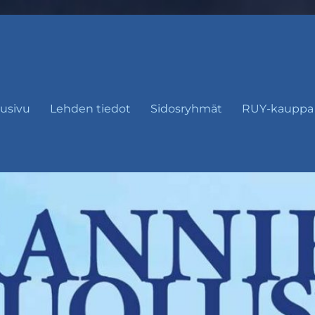
usivu
Lehden tiedot
Sidosryhmät
RUY-kauppa