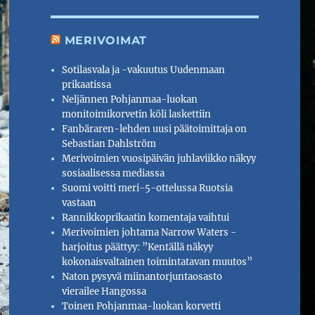
MERIVOIMAT
Sotilasvala ja -vakuutus Uudenmaan
prikaatissa
Neljännen Pohjanmaa-luokan
monitoimikorvetin köli laskettiin
Fanbäraren-lehden uusi päätoimittaja on
Sebastian Dahlström
Merivoimien vuosipäivän juhlaviikko näkyy
sosiaalisessa mediassa
Suomi voitti meri-5-ottelussa Ruotsia
vastaan
Rannikkoprikaatin komentaja vaihtui
Merivoimien johtama Narrow Waters -
harjoitus päättyy: ”Kentällä näkyy
kokonaisvaltainen toimintatavan muutos”
Naton pysyvä miinantorjuntaosasto
vierailee Hangossa
Toinen Pohjanmaa-luokan korvetti