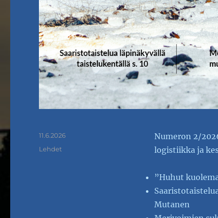
Julkaistu
11.6.2026
Numeron 2/2026
Kategoriat
Lehdet
logistiikka ja k
”Huhut kuolemast
Saaristotaistelua
Mutanen