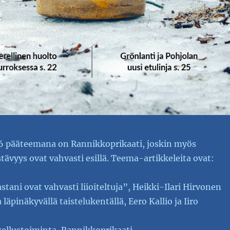
 pääteemana on Rannikkoprikaati, joskin myös
estävyys ovat vahvasti esillä. Teema-artikkeleita ovat:
ani ovat vahvasti liioiteltuja”, Heikki-Ilari Hirvonen
 läpinäkyvällä taistelukentällä, Eero Kallio ja Iiro