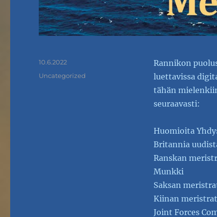
Julkaistu
10.6.2022
Rannikon puolust
Kategoriat
Uncategorized
luettavissa digi
tähän mielenkiin
seuraavasti:
Huomioita Yhdys
Britannia uudis
Ranskan meristr
Munkki
Saksan meristra
Kiinan meristrat
Joint Forces Co