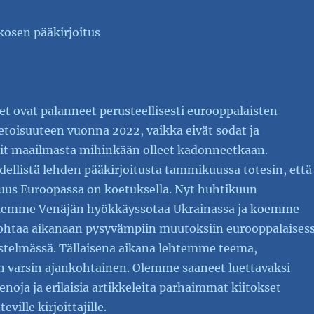
kosen pääkirjoitus
et ovat palanneet perusteellisesti eurooppalaisten
etoisuuteen vuonna 2022, vaikka eivät sodat ja
iisit maailmasta mihinkään olleet kadonneetkaan.
edellistä lehden pääkirjoitusta tammikuussa totesin, että
suus Euroopassa on koetuksella. Nyt huhtikuun
näemme Venäjän hyökkäyssotaa Ukrainassa ja koemme
johtaa aikanaan pysyvämpiin muutoksiin eurooppalaises
estelmässä. Tällaisena aikana lehtemme teema,
on varsin ajankohtainen. Olemme saaneet luettavaksi
enoja ja erilaisia artikkeleita parhaimmat kiitokset
eville kirjoittajille.