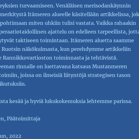
eyksien turvaamiseen. Venäläisen merisodankäynnin
 merkitystä Itämeren alueelle käsitellään artikkelissa, jo
pohtimaan miten uhkiin tulisi vastata. Vaikka rahaakin
peraatiotaidollinen ajattelu on edelleen tarpeellista, jott
eytyvät taktiseen toimintaan. Itämeren aluetta saamme
s Ruotsin näkökulmasta, kun perehdymme artikkeliin
annikkovartioston toiminnasta ja tehtävistä.
eeman rinnalle on luettavana katsaus Mustanmeren
oimiin, joissa on ilmeisiä liityntöjä strategisen tason
ikutuksiin.
ista kesää ja hyviä lukukokemuksia lehtemme parissa.
, Päätoimittaja
un, 2022