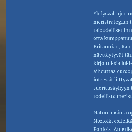
Yhdysvaltojen me
meristrategian t
taloudelliset in
että kumppanuude
Britannian, Ran
näyttäytyvät tär
kirjoituksia luk
aiheuttaa euroop
intressit liitty
suorituskykyyn t
todellista meris
Naton uusinta o
Norfolk, esitellä
Pohjois-Amerika