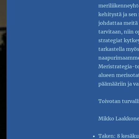
meriliikenneyht
kehitystä ja sen
johdattaa meitä 
tarvitaan, niin o
strategiat kytk
tarkastella myö
naapurimaamme R
Meristrategia-t
alueen merisotat
päämääriin ja va
Toivotan turvall
Mikko Laakkonen
Taken: 8 kesäku