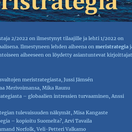
aja 2/2022 on ilmestynyt tilaajille ja lehti 1/2022 on
taalisena. Ilmestyneen lehden aiheena on
meristrategia
j
toiseen aiheeseen on löydetty asiantuntevat kirjoittaja
valtojen meristrategiasta, Jussi Jämsén
taa Merivoimansa, Mika Raunu
ategiasta – globaalien intressien turvaaminen, Anssi
tegian tulevaisuuden näkymät, Misa Kangaste
egia – kopioitu Suomelta?, Arvi Tavaila
mmand Norfolk, Veli-Petteri Valkamo