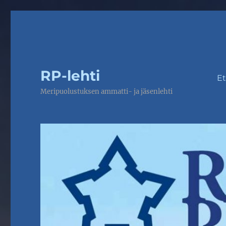
RP-lehti
Et
Meripuolustuksen ammatti- ja jäsenlehti