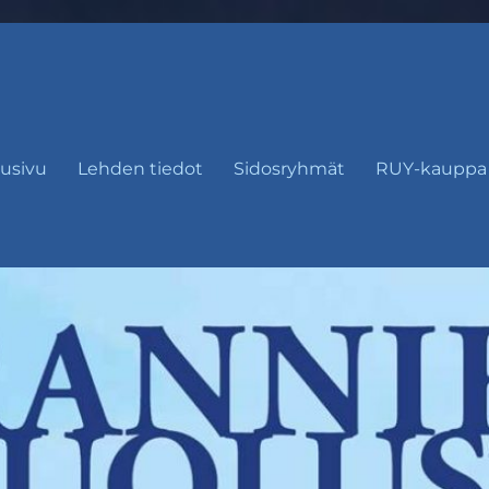
usivu
Lehden tiedot
Sidosryhmät
RUY-kauppa