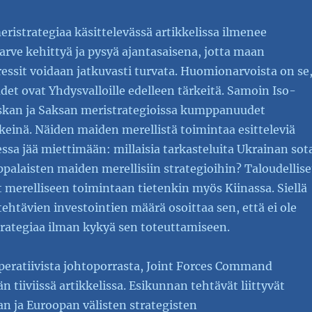
ristrategiaa käsittelevässä artikkelissa ilmenee
arve kehittyä ja pysyä ajantasaisena, jotta maan
tressit voidaan jatkuvasti turvata. Huomionarvoista on se
t ovat Yhdysvalloille edelleen tärkeitä. Samoin Iso-
skan ja Saksan meristrategioissa kumppanuudet
keinä. Näiden maiden merellistä toimintaa esitteleviä
iessa jää miettimään: millaisia tarkasteluita Ukrainan sot
palaisten maiden merellisiin strategioihin? Taloudellise
vät merelliseen toimintaan tietenkin myös Kiinassa. Siellä
ehtävien investointien määrä osoittaa sen, että ei ole
trategiaa ilman kykyä sen toteuttamiseen.
peratiivista johtoporrasta, Joint Forces Command
än tiiviissä artikkelissa. Esikunnan tehtävät liittyvät
n ja Euroopan välisten strategisten