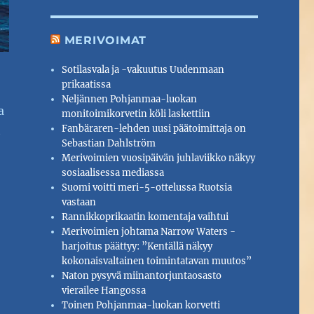
MERIVOIMAT
Sotilasvala ja -vakuutus Uudenmaan
prikaatissa
Neljännen Pohjanmaa-luokan
a
monitoimikorvetin köli laskettiin
Fanbäraren-lehden uusi päätoimittaja on
t
Sebastian Dahlström
Merivoimien vuosipäivän juhlaviikko näkyy
sosiaalisessa mediassa
Suomi voitti meri-5-ottelussa Ruotsia
vastaan
Rannikkoprikaatin komentaja vaihtui
Merivoimien johtama Narrow Waters -
harjoitus päättyy: ”Kentällä näkyy
kokonaisvaltainen toimintatavan muutos”
Naton pysyvä miinantorjuntaosasto
vierailee Hangossa
Toinen Pohjanmaa-luokan korvetti