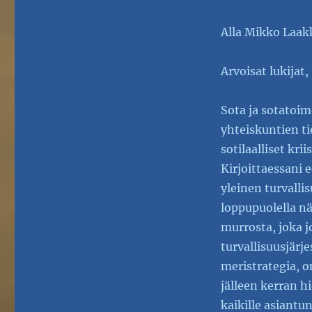
Alla Mikko Laak
Arvoisat lukijat,
Sota ja sotatoim
yhteiskuntien ti
sotilaalliset kr
Kirjoittaessani 
yleinen turvalli
loppupuolella 
murrosta, joka 
turvallisuusjärj
meristrategia, 
jälleen kerran hi
kaikille asiantunt