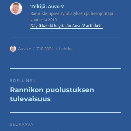
Tekijä:
Auvo V
Rannikkoupseeriyhdistyksen puheenjohtaja
vuodesta 2016
Näytä kaikki käyttäjän Auvo V artikkelit
Kirjoittaja
Julkaistu
Kategoriat
Auvo V
7.10.2024
Lehdet
Artikkelien
EDELLINEN
selaus
Rannikon puolustuksen
Edellinen
artikkeli:
tulevaisuus
SEURAAVA