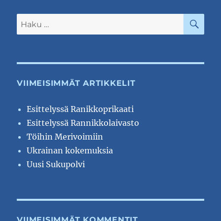
HA
Etsi:
VIIMEISIMMÄT ARTIKKELIT
Esittelyssä Ranikkoprikaati
Esittelyssä Rannikkolaivasto
Töihin Merivoimiin
Ukrainan kokemuksia
Uusi Sukupolvi
VIIMEISIMMÄT KOMMENTIT