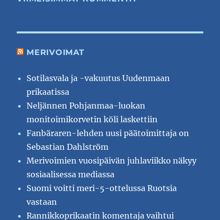
MERIVOIMAT
Sotilasvala ja -vakuutus Uudenmaan
prikaatissa
Neljännen Pohjanmaa-luokan
monitoimikorvetin köli laskettiin
Fanbäraren-lehden uusi päätoimittaja on
Sebastian Dahlström
Merivoimien vuosipäivän juhlaviikko näkyy
sosiaalisessa mediassa
Suomi voitti meri-5-ottelussa Ruotsia
vastaan
Rannikkoprikaatin komentaja vaihtui