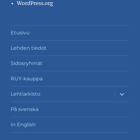
WordPress.org
Etusivu
Lehden tiedot
Sidosryhmät
RUY-kauppa
näytä
Lehtiarkisto
alavalik
På svenska
In English