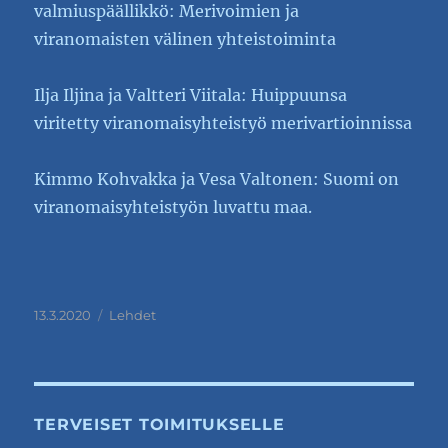
valmiuspäällikkö: Merivoimien ja
viranomaisten välinen yhteistoiminta
Ilja Iljina ja Valtteri Viitala: Huippuunsa
viritetty viranomaisyhteistyö merivartioinnissa
Kimmo Kohvakka ja Vesa Valtonen: Suomi on
viranomaisyhteistyön luvattu maa.
Julkaistu
Kategoriat
13.3.2020
Lehdet
TERVEISET TOIMITUKSELLE