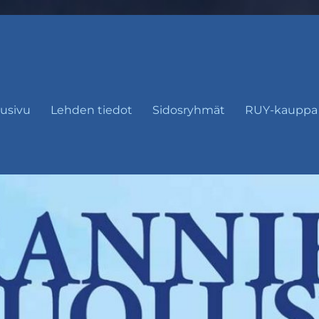
usivu
Lehden tiedot
Sidosryhmät
RUY-kauppa