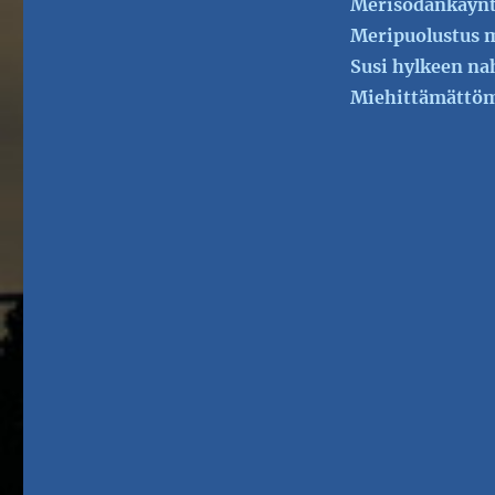
Merisodankäynt
Meripuolustus 
Susi hylkeen na
Miehittämättöm