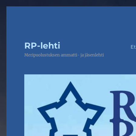
RP-lehti
Et
Meripuolustuksen ammatti- ja jäsenlehti