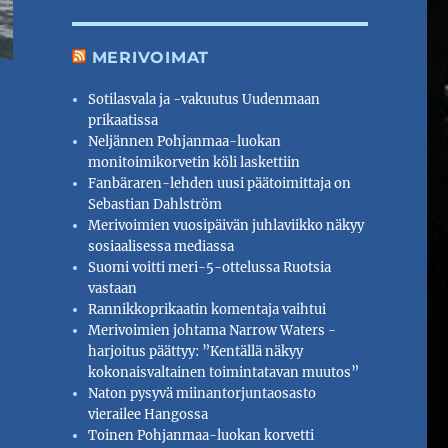
MERIVOIMAT
Sotilasvala ja -vakuutus Uudenmaan
prikaatissa
Neljännen Pohjanmaa-luokan
monitoimikorvetin köli laskettiin
Fanbäraren-lehden uusi päätoimittaja on
Sebastian Dahlström
Merivoimien vuosipäivän juhlaviikko näkyy
sosiaalisessa mediassa
Suomi voitti meri-5-ottelussa Ruotsia
vastaan
Rannikkoprikaatin komentaja vaihtui
Merivoimien johtama Narrow Waters -
harjoitus päättyy: ”Kentällä näkyy
kokonaisvaltainen toimintatavan muutos”
Naton pysyvä miinantorjuntaosasto
vierailee Hangossa
Toinen Pohjanmaa-luokan korvetti