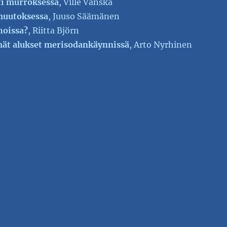
i murroksessa
, Ville Vänskä
muutoksessa
, Juuso Säämänen
hoissa?
, Riitta Björn
ät alukset merisodankäynnissä
, Arto Nyrhinen