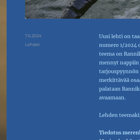
Julkaistu
7.6.2024
Uusi lehti on taa
Kategoriat
Lehdet
numero 1/2024 o
teema on Rannik
mennyt nappiin s
tarjouspyynnön t
merkittävää osa
palataan Rannik
avaamaan.
Lehden teemakir
Tiedotus merenk