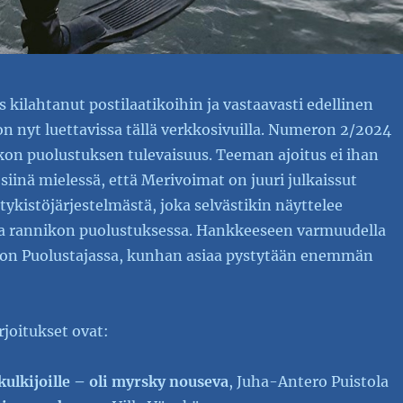
s kilahtanut postilaatikoihin ja vastaavasti edellinen
n nyt luettavissa tällä verkkosivuilla. Numeron 2/2024
on puolustuksen tulevaisuus. Teeman ajoitus ei ihan
iinä mielessä, että Merivoimat on juuri julkaissut
ykistöjärjestelmästä, joka selvästikin näyttelee
a rannikon puolustuksessa. Hankkeeseen varmuudella
on Puolustajassa, kunhan asiaa pystytään enemmän
joitukset ovat:
ulkijoille – oli myrsky nouseva
, Juha-Antero Puistola