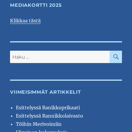
MEDIAKORTTI 2025
Klikkaa tästä
HA
Etsi:
VIIMEISIMMÄT ARTIKKELIT
Esittelyssä Ranikkoprikaati
Esittelyssä Rannikkolaivasto
Töihin Merivoimiin