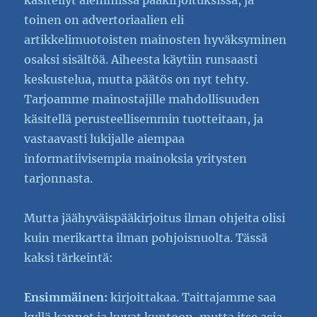
käsitellyt aiemmissa pääkirjoituksissa, ja
toinen on advertoriaalien eli
artikkelimuotoisten mainosten hyväksyminen
osaksi sisältöä. Aiheesta käytiin runsaasti
keskustelua, mutta päätös on nyt tehty.
Tarjoamme mainostajille mahdollisuuden
käsitellä perusteellisemmin tuotteitaan, ja
vastaavasti lukijalle aiempaa
informatiivisempia mainoksia yritysten
tarjonnasta.
Mutta jäähyväispääkirjoitus ilman ohjeita olisi
kuin merikartta ilman pohjoisnuolta. Tässä
kaksi tärkeintä:
Ensimmäinen:
kirjoittakaa. Taittajamme saa