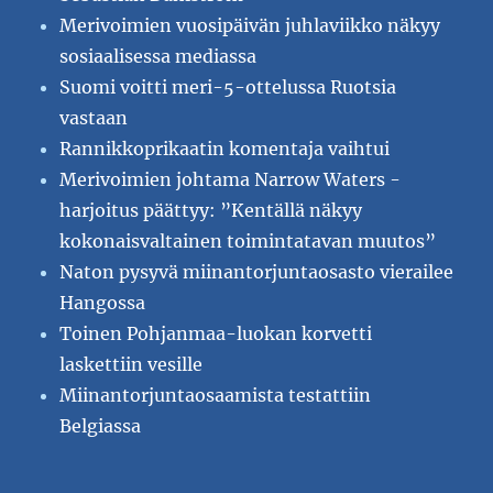
Merivoimien vuosipäivän juhlaviikko näkyy
sosiaalisessa mediassa
Suomi voitti meri-5-ottelussa Ruotsia
vastaan
Rannikkoprikaatin komentaja vaihtui
Merivoimien johtama Narrow Waters -
harjoitus päättyy: ”Kentällä näkyy
kokonaisvaltainen toimintatavan muutos”
Naton pysyvä miinantorjuntaosasto vierailee
Hangossa
Toinen Pohjanmaa-luokan korvetti
laskettiin vesille
Miinantorjuntaosaamista testattiin
Belgiassa