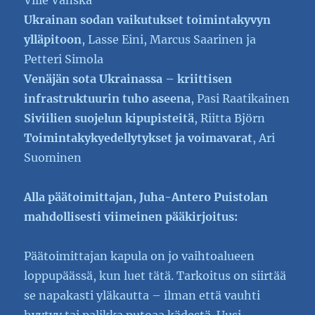
Ville Vänskä
Ukrainan sodan vaikutukset toimintakyvyn
ylläpitoon
, Lasse Eini, Marcus Saarinen ja
Petteri Simola
Venäjän sota Ukrainassa – kriittisen
infrastruktuurin tuho aseena
, Pasi Raatikainen
Siviilien suojelun kipupisteitä
, Riitta Björn
Toimintakykyedellytykset ja voimavarat
, Ari
Suominen
Alla päätoimittajan, Juha-Antero Puistolan
mahdollisesti viimeinen pääkirjoitus:
Päätoimittajan kapula on jo vaihtoalueen
loppupäässä, kun luet tätä. Tarkoitus on siirtää
se napakasti yläkautta – ilman että vauhti