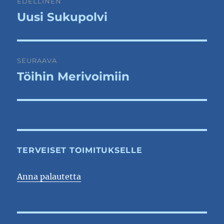
EDELLINEN
selaus
Uusi Sukupolvi
Edellinen
artikkeli:
SEURAAVA
Töihin Merivoimiin
Seuraava
artikkeli:
TERVEISET TOIMITUKSELLE
Anna palautetta