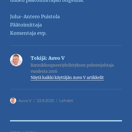
uuden päätoimittajan ongelma.
Juha-Antero Puistola
Päätoimittaja
Komentaja evp.
Tekijä:
Auvo V
Rannikkoupseeriyhdistyksen puheenjohtaja
vuodesta 2016
Näytä kaikki käyttäjän Auvo V artikkelit
Kirjoittaja
Julkaistu
Kategoriat
Auvo V
23.9.2025
Lehdet
Artikkelien