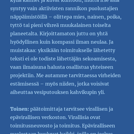
kyllä kannet ja kuvat kuntoon, mutta itse asia
syntyy vain aktiivisten rannikon puolustajien
näppäimistöillä – olittepa mies, nainen, poika,
tyttö tai pieni vihreä muukalainen toiselta
planeetalta. Kirjoittamaton juttu on yhtä
hyödyllinen kuin kompassi ilman neulaa. Ja
muistakaa: yksikään toimitukselle lähetetty
teksti ei ole todiste lähettäjän sekoamisesta,
vaan ilmaisuna halusta osallistua yhteiseen
projektiin. Me autamme tarvittaessa virheiden
estämisessä – myös niiden, jotka voisivat
aiheuttaa vesiputouksen kahvikupin yli.
Toinen:
päätoimittaja tarvitsee virallisen ja
epävirallisen verkoston. Virallisia ovat
toimitusneuvosto ja toimitus. Epäviralliseen