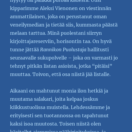
hyytyy tai palikka putoaa kädestä. Uusi
kipparimme Aleksi Vienonen on viestinnän
ammattilainen, joka on perustanut oman
veneilymedian ja tietää siis, kummasta päästä
melaan tarttua. Minä puolestani siirryn
kirjoittajareserviin, horisontin taa. On hyvä
tunne jättää
Rannikon Puolustaja
hallitusti
seuraavalle sukupolvelle – joka on varmasti jo
tehnyt pitkän listan asioista, jotka “pitäisi”
muuttaa. Toivon, että osa niistä jää listalle.
Aikaani on mahtunut monia ilon hetkiä ja
muutama salakari, joita kelpaa joskus
kiikkustuolissa muistella. Lehdessämme ja
erityisesti sen tuotannossa on tapahtunut
kaksi isoa muutosta. Toisen niistä olen