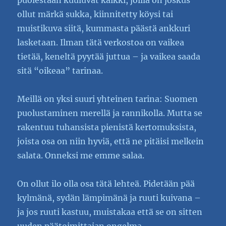
puolestaan kuuluvat kaikki, joilla on joskus
ollut märkä sukka, kiinnitetty köysi tai
muistikuva siitä, kummasta päästä ankkuri
lasketaan. Ilman tätä verkostoa on vaikea
tietää, keneltä pyytää juttua – ja vaikea saada
sitä “oikeaa” tarinaa.
Meillä on yksi suuri yhteinen tarina: Suomen
puolustaminen merellä ja rannikolla. Mutta se
rakentuu tuhansista pienistä kertomuksista,
joista osa on niin hyviä, että ne pitäisi melkein
salata. Onneksi me emme salaa.
On ollut ilo olla osa tätä lehteä. Pidetään pää
kylmänä, sydän lämpimänä ja ruuti kuivana –
ja jos ruuti kastuu, muistakaa että se on sitten