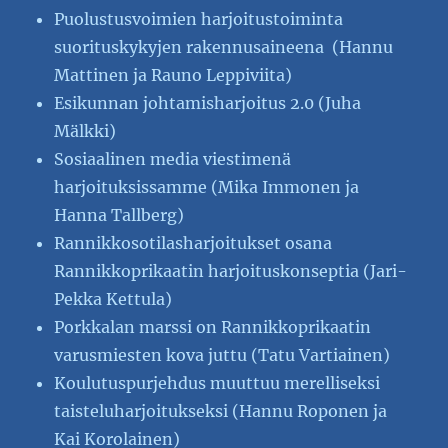
Puolustusvoimien harjoitustoiminta
suorituskykyjen rakennusaineena (Hannu
Mattinen ja Rauno Leppiviita)
Esikunnan johtamisharjoitus 2.0 (Juha
Mälkki)
Sosiaalinen media viestimenä
harjoituksissamme (Mika Immonen ja
Hanna Tallberg)
Rannikkosotilasharjoitukset osana
Rannikkoprikaatin harjoituskonseptia (Jari-
Pekka Kettula)
Porkkalan marssi on Rannikkoprikaatin
varusmiesten kova juttu (Tatu Vartiainen)
Koulutuspurjehdus muuttuu merelliseksi
taisteluharjoitukseksi (Hannu Roponen ja
Kai Korolainen)