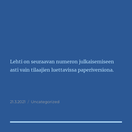
Lehti on seuraavan numeron julkaisemiseen
asti vain tilaajien luettavissa paperiversiona.
Julkaistu
Kategoriat
21.3.2021
Uncategorized