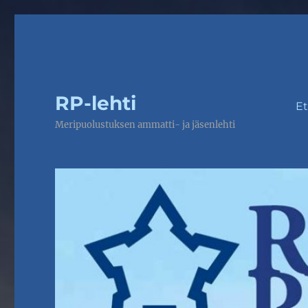
RP-lehti
Et
Meripuolustuksen ammatti- ja jäsenlehti