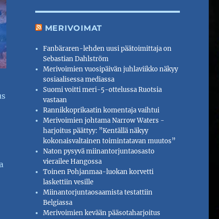
MERIVOIMAT
Fanbäraren-lehden uusi päätoimittaja on
Sebastian Dahlström
Merivoimien vuosipäivän juhlaviikko näkyy
sosiaalisessa mediassa
Suomi voitti meri-5-ottelussa Ruotsia
us
vastaan
Rannikkoprikaatin komentaja vaihtui
Merivoimien johtama Narrow Waters -
harjoitus päättyy: ”Kentällä näkyy
kokonaisvaltainen toimintatavan muutos”
Naton pysyvä miinantorjuntaosasto
vierailee Hangossa
a
Toinen Pohjanmaa-luokan korvetti
laskettiin vesille
Miinantorjuntaosaamista testattiin
Belgiassa
Merivoimien kevään pääsotaharjoitus