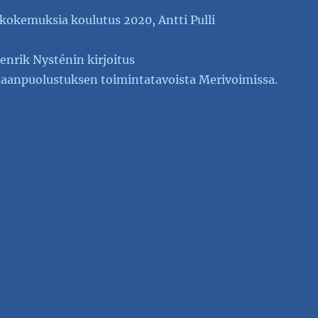
kokemuksia koulutus 2020, Antti Pulli
rik Nysténin kirjoitus
anpuolustuksen toimintatavoista Merivoimissa.