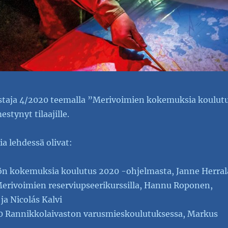
taja 4/2020 teemalla ”Merivoimien kokemuksia koulut
stynyt tilaajille.
a lehdessä olivat:
ön kokemuksia koulutus 2020 -ohjelmasta, Janne Herral
erivoimien reserviupseerikurssilla, Hannu Roponen,
a Nicolás Kalvi
0 Rannikkolaivaston varusmieskoulutuksessa, Markus