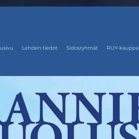
usivu
Lehden tiedot
Sidosryhmät
RUY-kauppa