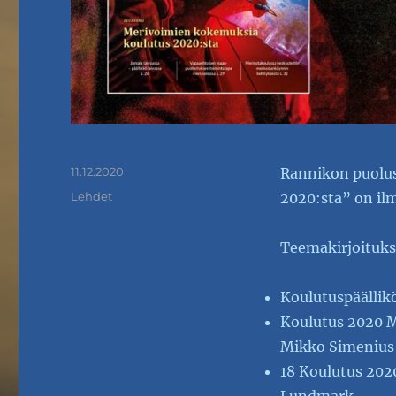
Julkaistu
11.12.2020
Rannikon puolus
Kategoriat
Lehdet
2020:sta” on ilme
Teemakirjoituksi
Koulutuspäällik
Koulutus 2020 M
Mikko Simenius j
18 Koulutus 202
Lundmark