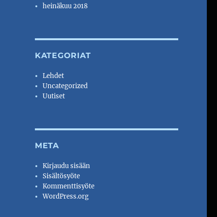
heinäkuu 2018
KATEGORIAT
Lehdet
Uncategorized
Uutiset
META
Kirjaudu sisään
Sisältösyöte
Kommenttisyöte
WordPress.org