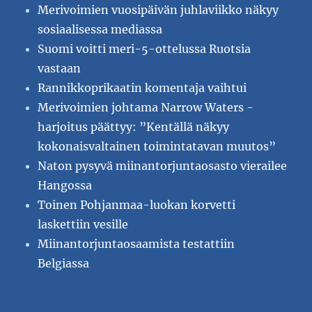
Merivoimien vuosipäivän juhlaviikko näkyy
sosiaalisessa mediassa
Suomi voitti meri-5-ottelussa Ruotsia
vastaan
Rannikkoprikaatin komentaja vaihtui
Merivoimien johtama Narrow Waters -
harjoitus päättyy: ”Kentällä näkyy
kokonaisvaltainen toimintatavan muutos”
Naton pysyvä miinantorjuntaosasto vierailee
Hangossa
Toinen Pohjanmaa-luokan korvetti
laskettiin vesille
Miinantorjuntaosaamista testattiin
Belgiassa