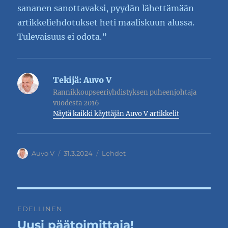
sananen sanottavaksi, pyydän lähettämään
artikkeliehdotukset heti maaliskuun alussa.
Tulevaisuus ei odota.”
Tekijä:
Auvo V
Rannikkoupseeriyhdistyksen puheenjohtaja
vuodesta 2016
Näytä kaikki käyttäjän Auvo V artikkelit
Kirjoittaja
Julkaistu
Kategoriat
Auvo V
31.3.2024
Lehdet
Artikkelien
EDELLINEN
selaus
Uusi päätoimittaja!
Edellinen