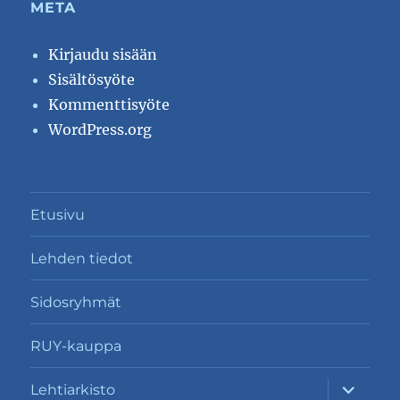
META
Kirjaudu sisään
Sisältösyöte
Kommenttisyöte
WordPress.org
Etusivu
Lehden tiedot
Sidosryhmät
RUY-kauppa
näytä
Lehtiarkisto
alavalik