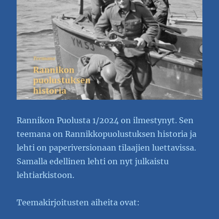
Rannikon Puolusta 1/2024 on ilmestynyt. Sen
teemana on Rannikkopuolustuksen historia ja
lehti on paperiversionaan tilaajien luettavissa.
Samalla edellinen lehti on nyt julkaistu
lehtiarkistoon.
Teemakirjoitusten aiheita ovat: