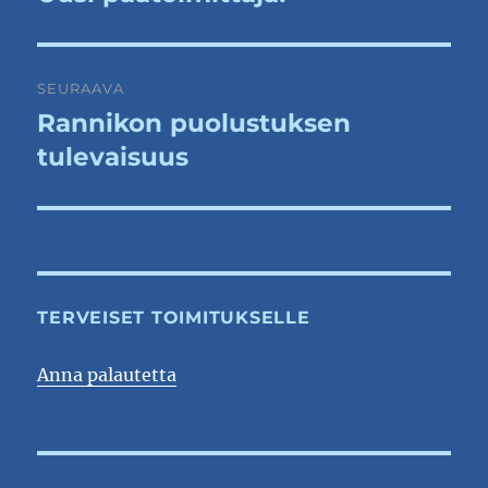
artikkeli:
SEURAAVA
Rannikon puolustuksen
Seuraava
artikkeli:
tulevaisuus
TERVEISET TOIMITUKSELLE
Anna palautetta