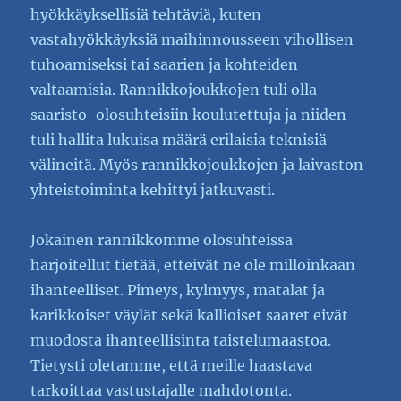
hyökkäyksellisiä tehtäviä, kuten
vastahyökkäyksiä maihinnousseen vihollisen
tuhoamiseksi tai saarien ja kohteiden
valtaamisia. Rannikkojoukkojen tuli olla
saaristo-olosuhteisiin koulutettuja ja niiden
tuli hallita lukuisa määrä erilaisia teknisiä
välineitä. Myös rannikkojoukkojen ja laivaston
yhteistoiminta kehittyi jatkuvasti.
Jokainen rannikkomme olosuhteissa
harjoitellut tietää, etteivät ne ole milloinkaan
ihanteelliset. Pimeys, kylmyys, matalat ja
karikkoiset väylät sekä kallioiset saaret eivät
muodosta ihanteellisinta taistelumaastoa.
Tietysti oletamme, että meille haastava
tarkoittaa vastustajalle mahdotonta.