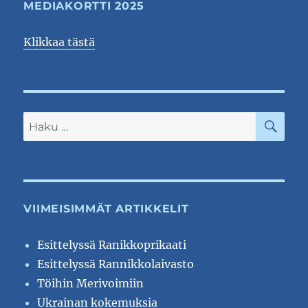
MEDIAKORTTI 2025
Klikkaa tästä
HA
Etsi:
VIIMEISIMMÄT ARTIKKELIT
Esittelyssä Ranikkoprikaati
Esittelyssä Rannikkolaivasto
Töihin Merivoimiin
Ukrainan kokemuksia