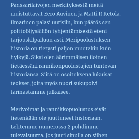
Panssarilaivojen merkityksestä meitä
muistuttavat Eero Auvinen ja Matti R Ketola.
Ilmarinen palasi uutisiin, kun päätös sen
polttoöljysäiliön tyhjentämisestä eteni
tarjouskilpailuun asti. Meripuolustuksen
historia on tietysti paljon muutakin kuin
hylkyjä. Siksi olen äärimmäisen iloinen
tietäessäni rannikonpuolustajien tuntevan
historiansa. Siitä on osoituksena lukuisat
teokset, joita myös nuori sukupolvi
tarinastamme julkaisee.
Merivoimat ja rannikkopuolustus eivät
tietenkään ole juuttuneet historiaan.
Lehtemme numerossa 2 pohdimme
tulevaisuutta. Jos juuri sinulla on siihen