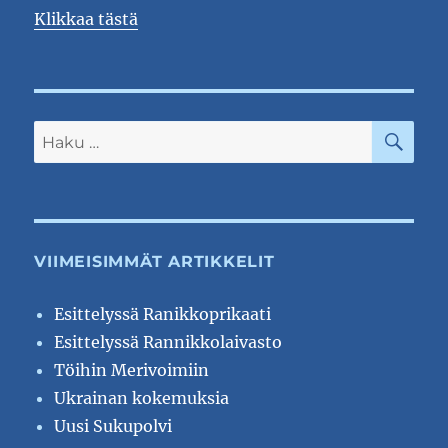
Klikkaa tästä
HA
Etsi:
VIIMEISIMMÄT ARTIKKELIT
Esittelyssä Ranikkoprikaati
Esittelyssä Rannikkolaivasto
Töihin Merivoimiin
Ukrainan kokemuksia
Uusi Sukupolvi