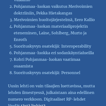
Pohjanmaa-luokan vaikutus Merivoimien
doktriiniin, Pekka Hietakangas
Merivoimien huoltojärjestelmä, Eero Kallio
Pohjanmaa-luokan materiaaliprojektin
eteneminen, Laine, Sohlberg, Murto ja
Enroth
Suorituskyvyn osatekijä: Interoperability
Pohjanmaa-luokka eri sodankäyntialueilla
Kohti Pohjanmaa-luokan vaatimaa
osaamista
Suorituskyvyn osatekijä: Personnel
Uusin lehti on vain tilaajien luettavissa, mutta
lehden ilmestyessä, julkaistaan aina edellinen
numero verkkoon. Digitaaliset RP-lehdet
löydät
tästä linkistä
.