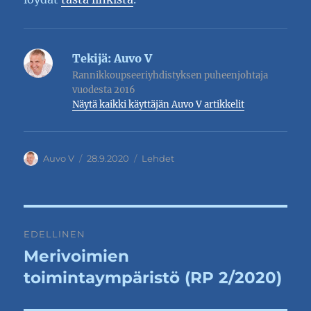
Tekijä:
Auvo V
Rannikkoupseeriyhdistyksen puheenjohtaja
vuodesta 2016
Näytä kaikki käyttäjän Auvo V artikkelit
Kirjoittaja
Julkaistu
Kategoriat
Auvo V
28.9.2020
Lehdet
Artikkelien
EDELLINEN
selaus
Merivoimien
Edellinen
artikkeli:
toimintaympäristö (RP 2/2020)