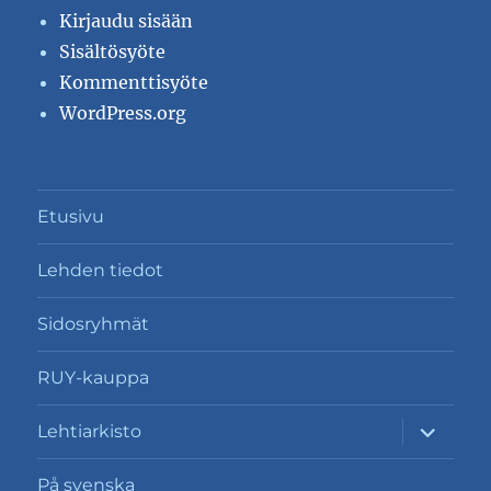
Kirjaudu sisään
Sisältösyöte
Kommenttisyöte
WordPress.org
Etusivu
Lehden tiedot
Sidosryhmät
RUY-kauppa
näytä
Lehtiarkisto
alavalik
På svenska