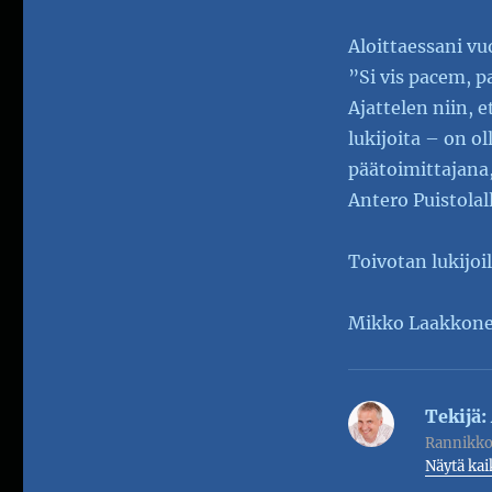
Aloittaessani vu
”Si vis pacem, p
Ajattelen niin, 
lukijoita – on o
päätoimittajana
Antero Puistolal
Toivotan lukijoil
Mikko Laakkon
Tekijä:
Rannikko
Näytä kai