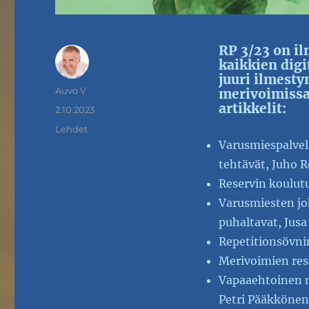
RP 3/23 on il
kaikkien digit
juuri ilmest
Kirjoittaja
Auvo V
merivoimissa 
artikkelit:
Julkaistu
2.10.2023
Kategoriat
Lehdet
Varusmiespalvelu
tehtävät, Juho 
Reservin koulut
Varusmiesten jo
puhaltavat, Jusa
Repetitionsövni
Merivoimien res
Vapaaehtoinen m
Petri Pääkkönen