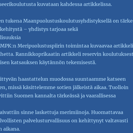
seerikoulutusta kuvataan kahdessa artikkelissa.
n tukena Maanpuolustuskoulutusyhdistyksellä on tärke
kehitystä – yhdistys tarjoaa sekä
isuuksia
. MPK:n Meripuolustuspiirin toimintaa kuvaavaa artikkel
aihetta. Rannikkoprikaatin artikkeli reservin koulutukses
saisen katsauksen käytännön tekemisestä.
 liittyvän haastattelun muodossa suuntaamme katseen
, missä käsittelemme sotien jälkeistä aikaa. Tuolloin
ittiin Suomen kannalta tärkeässä ja vaarallisessa
aivattiin sinne laskettuja merimiinoja. Huomattavaa
lvollisten palvelusturvallisuus on kehittynyt valtavasti
 aikana.