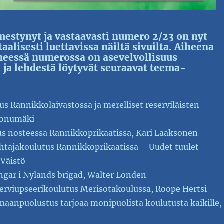
mestynyt ja vastaavasti numero 2/23 on nyt
aalisesti luettavissa näiltä sivuilta. Aiheena
yneessä numerossa on asevelvollisuus
ja lehdestä löytyvät seuraavat teema-
s Rannikkolaivastossa ja merelliset reserviläisten
Ronumäki
us nosteessa Rannikkoprikaatissa, Kari Laaksonen
htajakoulutus Rannikkoprikaatissa – Uudet tuulet
 Väistö
ngar i Nylands brigad, Walter Londen
erviupseerikoulutus Merisotakoulussa, Roope Hertsi
aanpuolustus tarjoaa monipuolista koulutusta kaikille,