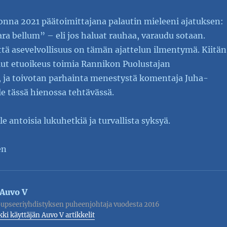
onna 2021 päätoimittajana palautin mieleeni ajatuksen:
ara bellum” – eli jos haluat rauhaa, varaudu sotaan.
että asevelvollisuus on tämän ajattelun ilmentymä. Kiitän
llut etuoikeus toimia Rannikon Puolustajan
, ja toivotan parhainta menestystä komentaja Juha-
le tässä hienossa tehtävässä.
le antoisia lukuhetkiä ja turvallista syksyä.
en
Auvo V
upseeriyhdistyksen puheenjohtaja vuodesta 2016
kki käyttäjän Auvo V artikkelit