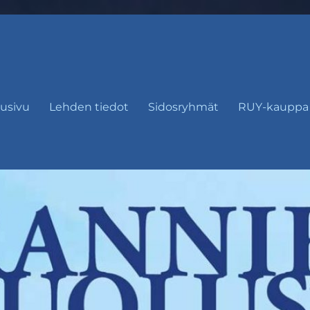
usivu
Lehden tiedot
Sidosryhmät
RUY-kauppa