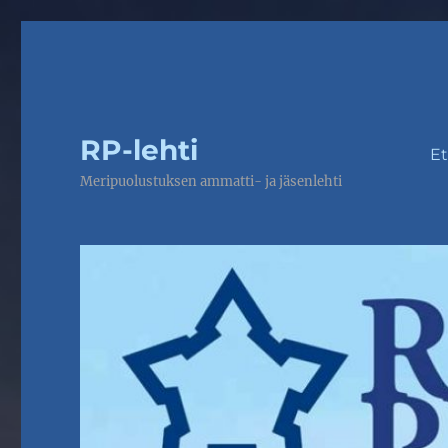
RP-lehti
Et
Meripuolustuksen ammatti- ja jäsenlehti