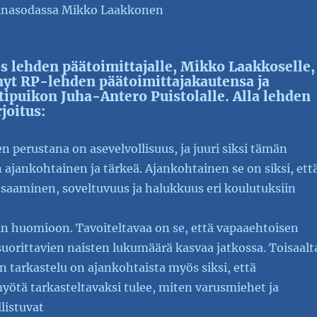
inasodassa Mikko Laakkonen
s lehden päätoimittajalle, Mikko Laakkoselle,
nyt RP-lehden päätoimittajakautensa ja
tipuikon Juha-Antero Puistolalle. Alla lehden
joitus:
 perustana on asevelvollisuus, ja juuri siksi tämän
ajankohtainen ja tärkeä. Ajankohtainen se on siksi, ett
osaaminen, soveltuvuus ja halukkuus eri koulutuksiin
n huomioon. Tavoiteltavaa on se, että vapaaehtoisen
uorittavien naisten lukumäärä kasvaa jatkossa. Toisaalt
n tarkastelu on ajankohtaista myös siksi, että
yötä tarkasteltavaksi tulee, miten varusmiehet ja
llistuvat