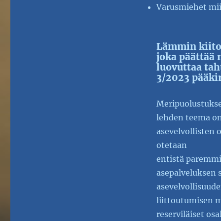
Varusmiehet mi
Lämmin kiito
joka päättää 
luovuttaa tah
3/2023 pääkir
Meripuolustuksen
lehden teema on 
asevelvollisten 
otetaan
entistä paremmi
asepalveluksen s
asevelvollisuude
liittoutumisen m
reserviläiset osa