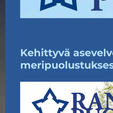
Kehittyvä asevelv
meripuolustukse