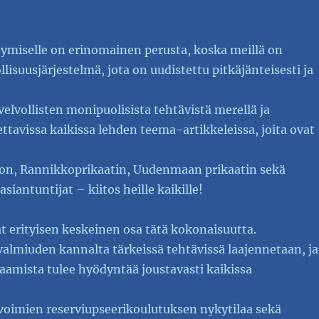
tymiselle on erinomainen perusta, koska meillä on
llisuusjärjestelmä, jota on uudistettu pitkäjänteisesti ja
elvollisten monipuolisista tehtävistä merellä ja
ettavissa kaikissa lehden teema-artikkeleissa, joita ovat
on, Rannikkoprikaatin, Uudenmaan prikaatin sekä
iantuntijat – kiitos heille kaikille!
at erityisen keskeinen osa tätä kokonaisuutta.
almiuden kannalta tärkeissä tehtävissä laajennetaan, ja
saamista tulee hyödyntää joustavasti kaikissa
ivoimien reserviupseerikoulutuksen nykytilaa sekä