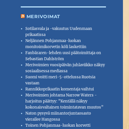
MERIVOIMAT
Sotilasvala ja -vakuutus Uudenmaan
prikaatissa
Neljännen Pohjanmaa-luokan
monitoimikorvetin köli laskettiin
Fanbäraren-lehden uusi päätoimittaja on
Sebastian Dahlström
Merivoimien vuosipäivän juhlaviikko näkyy
sosiaalisessa mediassa
Suomi voitti meri-5-ottelussa Ruotsia
vastaan
Rannikkoprikaatin komentaja vaihtui
Merivoimien johtama Narrow Waters -
harjoitus päättyy: ”Kentällä näkyy
kokonaisvaltainen toimintatavan muutos”
Naton pysyvä miinantorjuntaosasto
vierailee Hangossa
Toinen Pohjanmaa-luokan korvetti