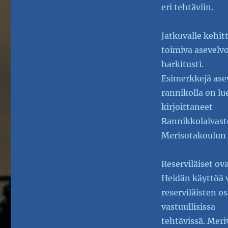
eri tehtäviin.
Jatkuvalle kehit
toimiva asevelvo
harkitusti.
Esimerkkejä asev
rannikolla on lu
kirjoittaneet
Rannikkolaivast
Merisotakoulun as
Reserviläiset ov
Heidän käyttöä v
reserviläisten o
vastuullisissa
tehtävissä. Mer