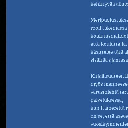
kehittyvää aliup
Meripuolustukse
rooli tukemassa 
koulutusmahdoll
että kouluttajia
käsittelee tätä 
sisältää ajanta
Kirjallisuuteen
myös menneeseen
varusmiehiä tarv
palveluksessa,
kun Itämereltä r
on se, että aseve
vuosikymmenien